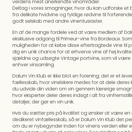
verdens mest anerkendte vinområder.
Deltag i vores smagninger, hvor du kan udforske et b
fra delikate hvidvine og fyldige rødvine til forførend
godt selskab med andre vinentusiaster.
En af de mange fordele ved at være medlem af Dal
eksklusive adgang til Primeur-vine fra Bordeaux. S
muligheden for at købe disse eftertragtede vine til pr
dig en unik chance for at erhverve vine af høj kvalite
sjældne og udsøgte Vintage portvine, som vil være en 
enhver vinsamling.
Dalum Vin Klub er ikke blot en forening; det er et le
fællesskab, hvor vinelskere mødes for at dele deres k
du udvide din viden om vin gennem lærerige smagn
hvor eksperter deler deres indsigt i alt fra vinfremstil
detaljer, der gør en vin unik.
Hvis du sætter pris på kvalitet og ønsker at være en
dedikeret vinfællesskab, så er Dalum Vin Klub det per
om du er nybegynder inden for vinens verden eller en