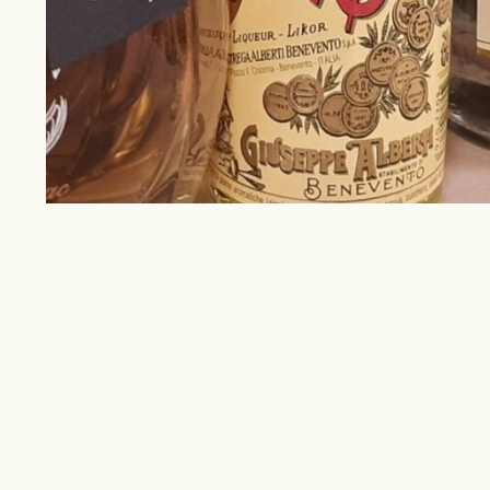
Fik du set
Events
Nyhedsbrev
Book smagning
En lokal vinhandler som har kvalitet og