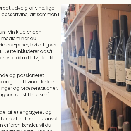
redt udvalg af vine, lige
e dessertvine, alt sammen i
um Vin Klub er den
om medlem har du
imeur-priser, hvilket giver
t. Dette inkluderer også
værdifuld tilføjelse til
vende og passioneret
ærlighed til vine. Her kan
inger og præsentationer,
lingens kunst til de små
 del af et engageret og
fekte sted for dig. Uanset
 erfaren kender, vil du