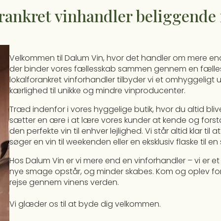
rankret vinhandler beliggende
Velkommen til Dalum Vin, hvor det handler om mere end
der binder vores fællesskab sammen gennem en fælles p
lokalforankret vinforhandler tilbyder vi et omhyggeligt 
kærlighed til unikke og mindre vinproducenter.
Træd indenfor i vores hyggelige butik, hvor du altid bli
sætter en ære i at lære vores kunder at kende og fors
den perfekte vin til enhver lejlighed. Vi står altid klar ti
søger en vin til weekenden eller en eksklusiv flaske til en
Hos Dalum Vin er vi mere end en vinforhandler – vi er e
nye smage opstår, og minder skabes. Kom og oplev for
rejse gennem vinens verden.
Vi glæder os til at byde dig velkommen.