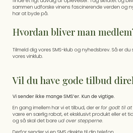
finde et rigt udvalg af oplevelser. Tag skridtet og bl
sammen udforske vinens fascinerende verden og n
har at byde på.
Hvordan bliver man medlem
Tilmeld dig vores SMS-klub og nyhedsbrev. Så er du 
vores vinklub.
Vil du have gode tilbud dir
Vi sender ikke mange SMS’er. Kun de vigtige.
En gang imellem har vi et tilbud, der er
for godt til
være en særlig rabat, et eksklusivt produkt eller et 
og så skal det bare
ud over stepperne
.
Derfor sender vi en SMS direkte til din telefon.