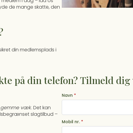
iv medlem i dag – lad os
yde de mange skatte, den
?
sikret din medlemsplads i
ekte på din telefon? Tilmeld di
Navn
*
 at gemme væk
. Det kan
tidsbegrænset slagtilbud –
Mobil nr.
*