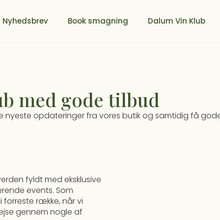
Nyhedsbrev
Book smagning
Dalum Vin Klub
ub med gode tilbud
 de nyeste opdateringer fra vores butik og samtidig få gode
verden fyldt med eksklusive
rerende events. Som
forreste række, når vi
rejse gennem nogle af