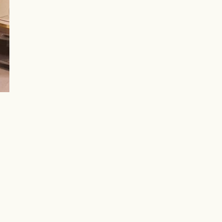
?
Kontakt
Åbningst
Dalumvej 3, 5250 Odense
Tlf: 63 13 01 00
Mandag – T
er
E-mail: odense@dalumvin.dk