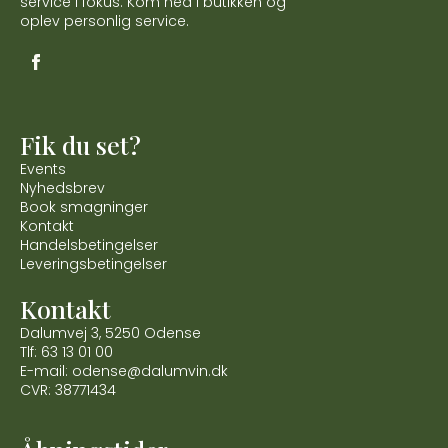
service i fokus. Kom ned i butikken og
oplev personlig service.
Fik du set?
Events
Nyhedsbrev
Book smagninger
Kontakt
Handelsbetingelser
Leveringsbetingelser
Kontakt
Dalumvej 3, 5250 Odense
Tlf: 63 13 01 00
E-mail: odense@dalumvin.dk
CVR: 38771434